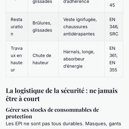
glissades
d’adhérence
45
Resta
Veste ignifugée,
EN
Brûlures,
uratio
chaussures
346,
glissades
n
antidérapantes
SRC
Trava
EN
Harnais, longe,
ux en
Chute de
361,
absorbeur
haute
hauteur
EN
d’énergie
ur
355
La logistique de la sécurité : ne jamais
être à court
Gérer ses stocks de consommables de
protection
Les EPI ne sont pas tous durables. Masques, gants