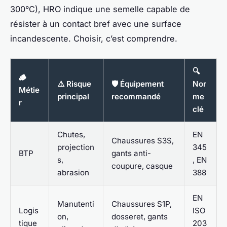
300°C), HRO indique une semelle capable de
résister à un contact bref avec une surface
incandescente. Choisir, c’est comprendre.
🔍
🪵
⚠️ Risque
🛡️ Équipement
Nor
Métie
principal
recommandé
me
r
clé
Chutes,
EN
Chaussures S3S,
projection
345
BTP
gants anti-
s,
, EN
coupure, casque
abrasion
388
EN
Manutenti
Chaussures S1P,
Logis
ISO
on,
dosseret, gants
tique
203