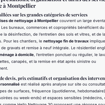
e à Montpellier
illées sur les grandes catégories de services
ises de nettoyage à Montpellier
couvrent un large éventa
. Les bureaux, commerces et copropriétés bénéficient du
e la désinfection, de l’entretien des sols et vitres, et de l
. Pour les chantiers, le
nettoyage fin de travaux
impliqu
de gravats et remise à neuf intégrale. Le résidentiel eng
 ménage à domicile
, l’entretien ponctuel ou régulier, le la
ettes, canapés, et la remise en état après sinistre ou
ent.
de devis, prix estimatifs et organisation des interve
ersonnalisé
est réalisé après analyse sur site ou consulta
ypes de surfaces, fréquence (quotidienne, hebdomadaire)
soirées ou week-ends) et espaces sensibles (médecins, 
és comme Hello Nettoyage 30 proposent une réponse sou