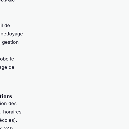
il de
 nettoyage
a gestion
e
lobe le
vage de
ntions
tion des
, horaires
écoles).
s 24h,