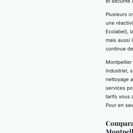
et sécurité 
Plusieurs c
une réactiv
Ecolabel), l
mais aussi l
continue des
Montpellier
industriel, 
nettoyage ap
services po
tarifs vous
Pour en sav
Comparat
Montpell