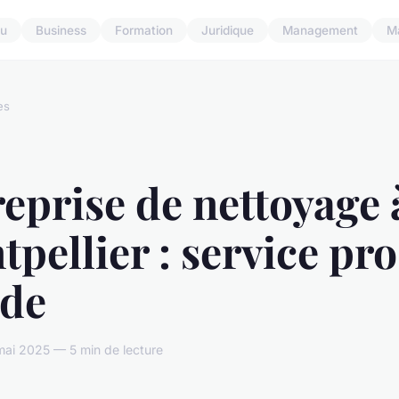
u
Business
Formation
Juridique
Management
M
es
eprise de nettoyage 
pellier : service pr
ide
ai 2025 — 5 min de lecture