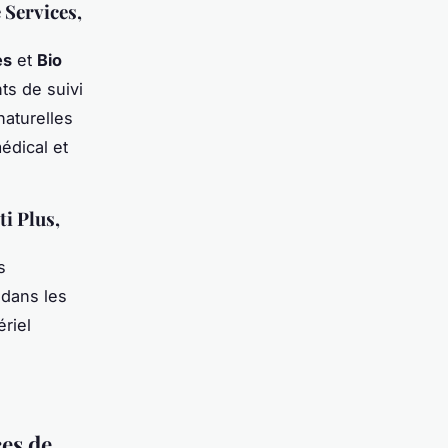
 Services,
es
et
Bio
ts de suivi
naturelles
édical et
ti Plus,
s
 dans les
riel
ces de