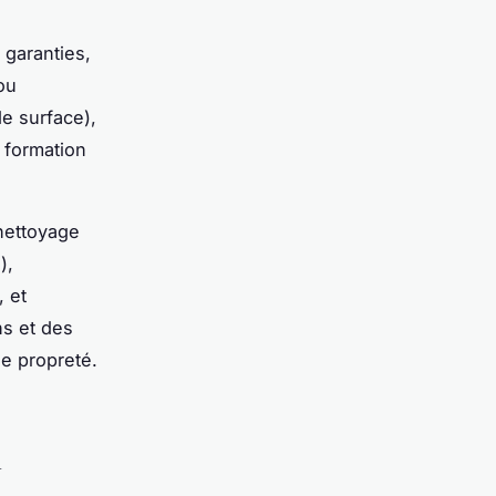
 garanties,
ou
de surface),
a formation
nettoyage
),
, et
ns et des
e propreté.
à