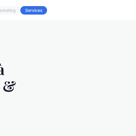
arketing
Services
à
o &