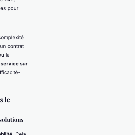
ées pour
 complexité
un contrat
ou la
n
service sur
ficacité-
s le
 solutions
abilité
. Cela