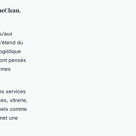
heClean,
qu’aux
 s’étend du
logistique
sont pensés
ormes
es services
s, vitrerie,
onnels comme
rmet une