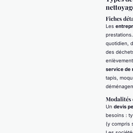
nettoyag
Fiches déta
Les
entrepr
prestations
quotidien, d
des déchets
enlèvement 
service de
tapis, moqu
déménagem
Modalités 
Un
devis p
besoins : t
(y compris 
Les sociét