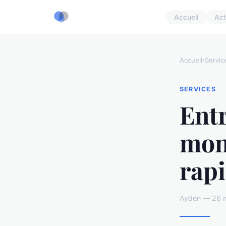
Accueil
Act
Accueil
›
Servic
SERVICES
Entr
mont
rap
Ayden — 26 m