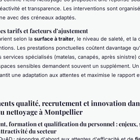
réactivité et transparence. Les interventions sont organis
gêne avec des créneaux adaptés.
es tarifs et facteurs d’ajustement
arient selon la
surface à traiter
, le niveau de saleté, et la
ntions. Les prestations ponctuelles coûtent davantage qu’
s services spécialisés (matelas, canapés, après sinistre) 
espaces sensibles demandent souvent un supplément. U
ntit une adaptation aux attentes et maximise le rapport ef
nts qualité, recrutement et innovation dan
du nettoyage à Montpellier
t, formation et qualification du personnel : enjeux,
attractivité du secteur
QuAD : répondre d'abord aux attentes d'efficacité et de
fi