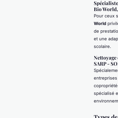
Spécialist
Bio World,
Pour ceux s
World
privi
de prestati
et une adap
scolaire.
Nettoyage 
SARP - SO
Spécialemen
entreprises
copropriété
spécialisé 
environneme
Types de 