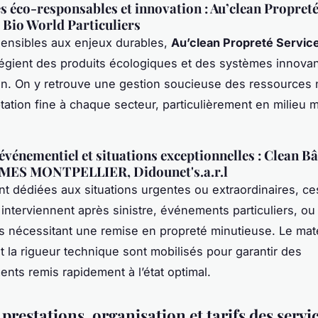
es éco-responsables et innovation : Au’clean Propreté
 Bio World Particuliers
ensibles aux enjeux durables,
Au’clean Propreté Servic
légient des produits écologiques et des systèmes innovan
on. On y retrouve une gestion soucieuse des ressources 
tation fine à chaque secteur, particulièrement en milieu m
événementiel et situations exceptionnelles : Clean Bâ
MES MONTPELLIER, Didounet's.a.r.l
t dédiées aux situations urgentes ou extraordinaires, ce
 interviennent après sinistre, événements particuliers, ou
s nécessitant une remise en propreté minutieuse. Le maté
et la rigueur technique sont mobilisés pour garantir des
nts remis rapidement à l’état optimal.
prestations, organisation et tarifs des servi