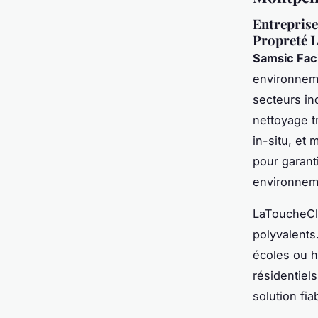
Entreprise
Propreté 
Samsic Faci
environneme
secteurs ind
nettoyage tr
in-situ, et
pour garant
environnem
LaToucheCle
polyvalents
écoles ou h
résidentiels
solution fia