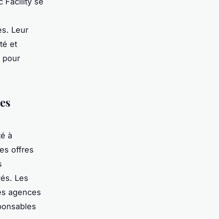
 Facility se
es. Leur
té et
é pour
les
té à
es offres
s
vés. Les
des agences
sponsables