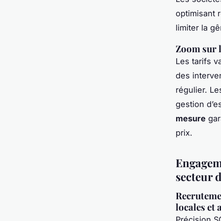
optimisant 
limiter la 
Zoom sur l
Les tarifs v
des interve
régulier. Le
gestion d’
mesure
gara
prix.
Engageme
secteur 
Recrutemen
locales et 
Précision S